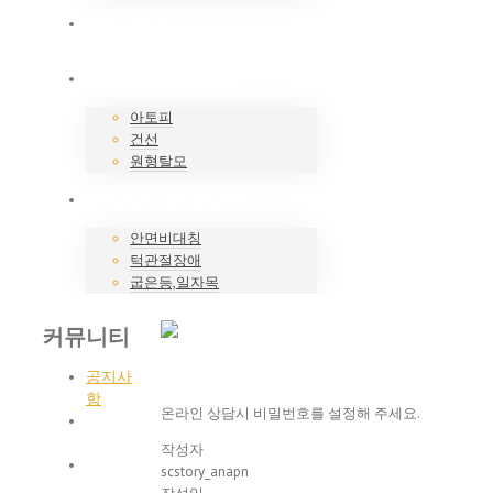
비염/축농증
아토피/건선/원형탈모
아토피
건선
원형탈모
안면비대칭/턱관절장애
안면비대칭
턱관절장애
굽은등,일자목
커뮤니티
공지사
항
온라인 상담시 비밀번호를 설정해 주세요.
포토갤
러리
작성자
치료후
scstory_anapn
기