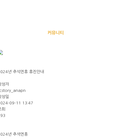
한의원소개
커뮤니티
온라인상담
두통/어지럼증
비염/
2024년 추석연휴 휴진안내
작성자
cstory_anapn
작성일
2024-09-11 13:47
조회
693
2024년 추셕연휴